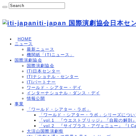
iti-japan 国際演劇協会日本
HOME
ニュース
最新ニュース
機関紙「ITIニュース」
国際演劇協会
国際演劇協会
ITI日本センター
ITIナショナル・センター
ITIパートナー
ワールド・シアター・デイ
インターナショナル・ダンス・デイ
情報公開
事業
「ワールド・シアター・ラボ」
「ワールド・シアター・ラボ」シリーズについ
「vol.1 『ウエストブリッジ』『自殺の解剖
「vol.2 『サイプラス・アヴェニュー』『I Cal
大涼山国際演劇祭