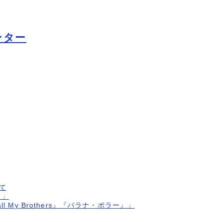
センター
て
』」
l My Brothers』『パラナ・ポラー』」