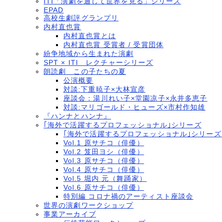
ITI「演劇を通して世界を見る」シリーズ
EPAD
高校生劇評グランプリ
内村直也賞
内村直也賞とは
内村直也賞 受賞者 / 受賞団体
紛争地域から生まれた演劇
SPT × ITI レクチャーシリーズ
朗読劇 この子たちの夏
公演概要
対談:下重暁子×大林宣彦
座談会：湯川れい子×堂園凉子×永井多恵子
対談:マリゴールド・ヒューズ×市村作知雄
『ハンナとハンナ』
｢海外で活躍するプロフェッショナル｣シリーズ
｢海外で活躍するプロフェッショナル｣シリー
Vol.1 原サチコ（俳優）
Vol.2 笈田ヨシ（俳優）
Vol.3 原サチコ（俳優）
Vol.4 原サチコ（俳優）
Vol.5 堀内 元（舞踊家）
Vol.6 原サチコ（俳優）
特別編 コロナ禍のアーティスト座談会
世界の演劇ワークショップ
事業アーカイブ