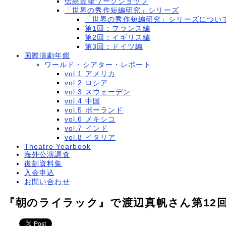
伝統芸能ワークショップ
「世界の秀作短編研究」シリーズ
「世界の秀作短編研究」シリーズについ
第1回：フランス編
第2回：イギリス編
第3回：ドイツ編
国際演劇年鑑
ワールド・シアター・レポート
vol.1 アメリカ
vol.2 ロシア
vol.3 スウェーデン
vol.4 中国
vol.5 ポーランド
vol.6 メキシコ
vol.7 インド
vol.8 イタリア
Theatre Yearbook
海外公演調査
復刻資料集
入会申込
お問い合わせ
『朝のライラック』で渡辺真帆さん第12