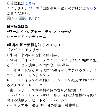
◎英語版は
こちら
＊バックナンバーや『国際演劇年鑑』の詳細は
こちら
を
ご覧ください。
日本語版目次
■ワールド・シアター・デイ メッセージ
シャーヒド・ナディーム
■世界の舞台芸術を知る 2018／19
〈アジア・アフリカ〉
1.中国：京劇の可能性／田村容子
2.韓国：「イシュー・ファイティング（issue fighting)」
と「プロセス演劇」への関心／李 星坤
3.ラオス：伝統と同時代性の融合から生まれるダイナミ
ズム／オレ・カムチャンラ
4.イラン：イランの演劇は、テヘランで絶えず動いてい
る／ナグメ・サミーニー
5.南アフリカ：民衆演劇の持つ意味／楠瀬佳子
6.レバノン：モノドラマ様、あるいは経済危機の時代に
おける演劇／アビードゥー・バーシャー
7.イスラエル：建国70年目の岐路／村井華代