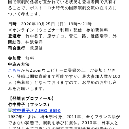
国で演劇関係者が置かれている状況を登壇者間で共有す
ることで、ポストコロナ時代の国際演劇交流の在り方に
ついて考えます。
日時
2020年10月25日（日）19時〜21時
※オンライン（ウェビナー利用）配信・参加費無料
登壇者
竹中香子、原サチコ、菅江一路、近藤瑞季、外
間結香、神沢希洋
司会進行
萩原健
参加費
無料
申込み方法
こちら
からZoomウェビナーに登録の上、ご参加くださ
い。登録は開始直前まで可能ですが、最大参加人数が100
人（先着順）となっておりますので、お早めのお申し込
みをお願いします。
【登壇者プロフィール】
竹中香子（フランス）
1987年生まれ、埼玉県出身。2011年、全くフランス語が
できない状態で、演劇を学びに渡仏。2013年、日本人と
してはじめてフランスの国立高等演劇学校の俳優セクシ