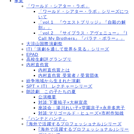
事業
「ワールド・シアター・ラボ」
「ワールド・シアター・ラボ」シリーズにつ
いて
「vol.1 『ウエストブリッジ』『自殺の解
剖』」
「vol.2 『サイプラス・アヴェニュー』『I
Call My Brothers』『パラナ・ポラー』」
大涼山国際演劇祭
ITI「演劇を通して世界を見る」シリーズ
EPAD
高校生劇評グランプリ
内村直也賞
内村直也賞とは
内村直也賞 受賞者 / 受賞団体
紛争地域から生まれた演劇
SPT × ITI レクチャーシリーズ
朗読劇 この子たちの夏
公演概要
対談:下重暁子×大林宣彦
座談会：湯川れい子×堂園凉子×永井多恵子
対談:マリゴールド・ヒューズ×市村作知雄
『ハンナとハンナ』
｢海外で活躍するプロフェッショナル｣シリーズ
｢海外で活躍するプロフェッショナル｣シリー