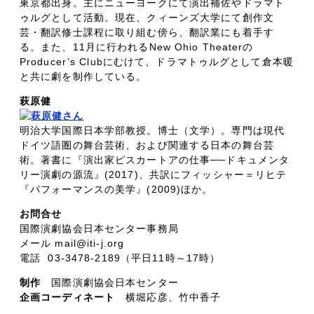
東京都出身。主にニューヨークにて演出補佐やドラマト
ゥルグとして活動。現在、クィーンズ大学にて創作文
芸・翻訳修士課程に取り組む傍ら、翻訳業にも着手す
る。また、11月に行われるNew Ohio Theaterの
Producer’s Clubにむけて、ドラマトゥルグとして倉本暖
と共に劇を制作している。
萩原健
明治大学国際日本学部教授。博士（文学）。専門は現代
ドイツ語圏の舞台芸術、および関連する日本の舞台芸
術。著書に『演出家ピスカートアの仕事──ドキュメンタ
リー演劇の源流』(2017)、共訳にフィッシャー＝リヒテ
『パフォーマンスの美学』(2009)ほか。
お問合せ
国際演劇協会日本センター事務局
メール mail@iti-j.org
電話 03-3478-2189（平日11時～17時）
制作
国際演劇協会日本センター
企画コーディネート
横堀応彦、竹中香子