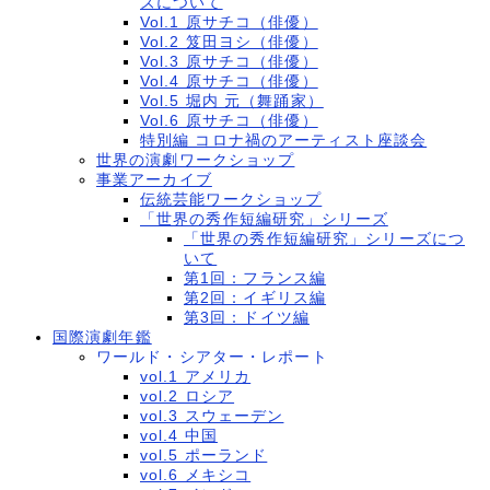
ズについて
Vol.1 原サチコ（俳優）
Vol.2 笈田ヨシ（俳優）
Vol.3 原サチコ（俳優）
Vol.4 原サチコ（俳優）
Vol.5 堀内 元（舞踊家）
Vol.6 原サチコ（俳優）
特別編 コロナ禍のアーティスト座談会
世界の演劇ワークショップ
事業アーカイブ
伝統芸能ワークショップ
「世界の秀作短編研究」シリーズ
「世界の秀作短編研究」シリーズにつ
いて
第1回：フランス編
第2回：イギリス編
第3回：ドイツ編
国際演劇年鑑
ワールド・シアター・レポート
vol.1 アメリカ
vol.2 ロシア
vol.3 スウェーデン
vol.4 中国
vol.5 ポーランド
vol.6 メキシコ