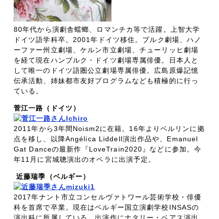
80年代から演劇舎蟷螂、ロマンチカ等で活躍。上智大学
ドイツ語学科卒。2001年ドイツ移住。ブルク劇場、ハノ
ーファー州立劇場、ケルン市立劇場、チューリッヒ劇場
を経て現在ハンブルク・ドイツ劇場専属俳優。日本人と
して唯一のドイツ語圏公立劇場専属俳優。広島原爆記憶
伝承活動、姉妹都市友好プログラムなども積極的に行っ
ている。
菅江一路（ドイツ）
2011年から3年間Noism2に在籍。16年よりベルリンに拠
点を移し、以降Angélica Liddell演出作品や、Emanuel
Gat Danceの最新作『LoveTrain2020』などに参加。今
年11月に宮城聰演出のオペラに出演予定。
近藤瑞季（ベルギー）
2017年ナント市立コンセルヴァトワール芸術学校・俳優
科を首席で卒業。現在はベルギー国立演劇学校INSASの
演出科に所属している。出演作にナタリー・ベアス演出