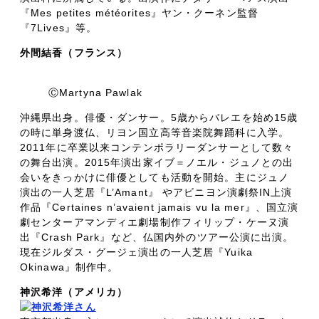
『Mes petites météorites』ヤン・クーネン監督
『7Lives』等。
外間結香（フランス）
ⒸMartyna Pawlak
沖縄県出身。俳優・ダンサー。5歳からバレエを始め15歳
の時に単身渡仏、リヨン国立高等音楽院舞踊科に入学。
2011年に卒業以来コンテンポラリーダンサーとして数々
の舞台出演。2015年演出家イブ＝ノエル・ジュノとの出
会いをきっかけに俳優としても活動を開始。主にジュノ
演出の一人芝居『L’Amant』 やアビニヨン演劇祭IN上演
作品『Certaines n’avaient jamais vu la mer』、国立演
劇センターアマンディエ劇場制作フィリップ・ケーヌ演
出『Crash Park』など、仏国内外のツアー公演に出演。
現在ジルダス・グージェ演出の一人芝居『Yuika
Okinawa』制作中。
神沢希洋（アメリカ）