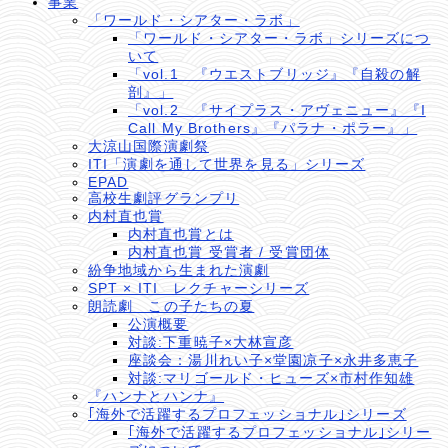
事業
「ワールド・シアター・ラボ」
「ワールド・シアター・ラボ」シリーズにつ
いて
「vol.1 『ウエストブリッジ』『自殺の解
剖』」
「vol.2 『サイプラス・アヴェニュー』『I
Call My Brothers』『パラナ・ポラー』」
大涼山国際演劇祭
ITI「演劇を通して世界を見る」シリーズ
EPAD
高校生劇評グランプリ
内村直也賞
内村直也賞とは
内村直也賞 受賞者 / 受賞団体
紛争地域から生まれた演劇
SPT × ITI レクチャーシリーズ
朗読劇 この子たちの夏
公演概要
対談:下重暁子×大林宣彦
座談会：湯川れい子×堂園凉子×永井多恵子
対談:マリゴールド・ヒューズ×市村作知雄
『ハンナとハンナ』
｢海外で活躍するプロフェッショナル｣シリーズ
｢海外で活躍するプロフェッショナル｣シリー