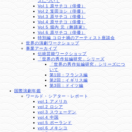
ズについて
Vol.1 原サチコ（俳優）
Vol.2 笈田ヨシ（俳優）
Vol.3 原サチコ（俳優）
Vol.4 原サチコ（俳優）
Vol.5 堀内 元（舞踊家）
Vol.6 原サチコ（俳優）
特別編 コロナ禍のアーティスト座談会
世界の演劇ワークショップ
事業アーカイブ
伝統芸能ワークショップ
「世界の秀作短編研究」シリーズ
「世界の秀作短編研究」シリーズにつ
いて
第1回：フランス編
第2回：イギリス編
第3回：ドイツ編
国際演劇年鑑
ワールド・シアター・レポート
vol.1 アメリカ
vol.2 ロシア
vol.3 スウェーデン
vol.4 中国
vol.5 ポーランド
vol.6 メキシコ