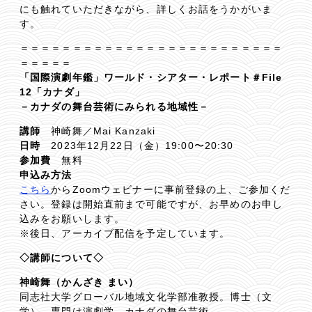
にも触れていただきながら、詳しくお話をうかがいま
す。
＝＝＝＝＝＝＝＝＝＝＝＝＝＝＝＝＝＝＝＝＝＝＝＝＝
＝＝＝＝＝
「国際演劇年鑑」ワールド・シアター・レポート＃File
12「カナダ」
－カナダの舞台芸術にみられる地域性－
講師
神崎舞／Mai Kanzaki
日時
2023年12月22日（金）19:00〜20:30
参加費
無料
申込み方法
こちら
からZoomウェビナーに事前登録の上、ご参加くだ
さい。登録は開始直前まで可能ですが、お早めのお申し
込みをお願いします。
※後日、アーカイブ配信を予定しています。
◇講師について◇
神崎舞（かんざき まい）
同志社大学グローバル地域文化学部准教授。博士（文
学）。専門は演劇学、カナダの舞台芸術。