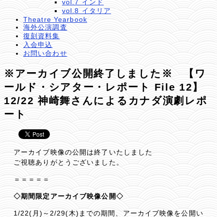
vol.7 インド
vol.8 イタリア
Theatre Yearbook
海外公演調査
復刻資料集
入会申込
お問い合わせ
※アーカイブ公開終了しました※ 【ワ
ールド・シアター・レポート File 12】
12/22 神崎舞さんによるカナダ演劇レポ
ート
アーカイブ映像の公開は終了いたしました
ご視聴ありがとうございました。
＝＝＝＝＝
◇期間限定アーカイブ映像公開◇
1/22(月)～2/29(木)までの期間、アーカイブ映像を公開い