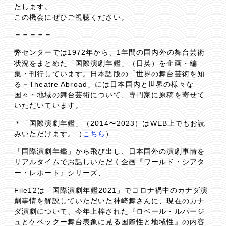
たします。
この機会にぜひご視聴ください。
＝＝＝＝＝
弊センターでは1972年から、1年間の国内外の舞台芸術
状況をまとめた「国際演劇年鑑」（日英）を企画・編
集・刊行しています。日本語版の「世界の舞台芸術を知
る－Theatre Abroad」には日本国内と世界の様々な
国々・地域の舞台芸術について、専門家に原稿を寄せて
いただいています。
＊「国際演劇年鑑」（2014〜2023）はWEB上でもお読
みいただけます。（
こちら
）
「国際演劇年鑑」から飛び出し、日本国外の演劇事情を
リアルタイムでお話しいただく企画『ワールド・シアタ
ー・レポート』シリーズ、
File12は「国際演劇年鑑2021」でコロナ禍中のカナダ演
劇事情を解説していただいた神崎舞さんに、現在のカナ
ダ演劇について、今年上梓された『ロベール・ルパージ
ュとケベックー舞台表象に見る国際性と地域性』の内容