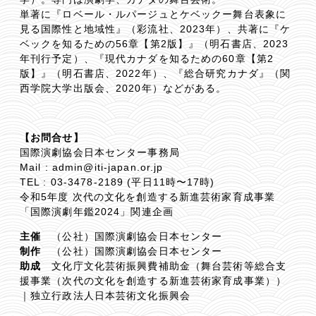
単著に『ロベール・ルパージュとケベックー舞台表象に
見る国際性と地域性』（彩流社、2023年）、共著に『ケ
ベックを知るための56章【第2版】』（明石書店、2023
年刊行予定）、『現代カナダを知るための60章【第2
版】』（明石書店、2022年）、『総合研究カナダ』（関
西学院大学出版会、2020年）などがある。
【お問合せ】
国際演劇協会日本センター事務局
Mail : admin@iti-japan.or.jp
TEL : 03-3478-2189 (平日11時〜17時)
令和5年度 次代の文化を創造する新進芸術家育成事業
「国際演劇年鑑2024」関連企画
主催
（公社）国際演劇協会日本センター
制作
（公社）国際演劇協会日本センター
助成
文化庁文化芸術振興費補助金（舞台芸術等総合支
援事業（次代の文化を創造する新進芸術家育成事業））
｜独立行政法人日本芸術文化振興会