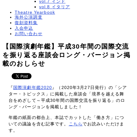
vol.7 インド
vol.8 イタリア
Theatre Yearbook
海外公演調査
復刻資料集
入会申込
お問い合わせ
【国際演劇年鑑】平成30年間の国際交流
を振り返る座談会ロング・バージョン掲
載のおしらせ
『
国際演劇年鑑2020
』（2020年3月27日発行）の「シア
ター・トピックス」に掲載した座談会「境界を越える舞
台をめざして～平成30年間の国際交流を振り返る」のロ
ング・バージョンを掲載しました！
年鑑の紙面の都合上、本誌でカットした「働き方」につ
いての議論を含む記事です。
こちら
でお読みいただけま
す。