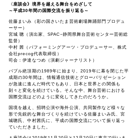
《
座談会》境界を越える舞台をめざして
～平成30年間の国際交流を振り返る～
佐藤まいみ（彩の国さいたま芸術劇場舞踊部門プロデュ
ーサー）
宮城 聰（演出家、SPAC−静岡県舞台芸術センター芸術総
監督）
中村 茜（パフォーミングアーツ・プロデューサー、株式
会社precog代表取締役）
司会：伊達なつめ（演劇ジャーナリスト）
バブル絶頂期の1989年に始まり、2019年に幕を閉じた平
成期の30年間は、情報通信技術とグローバリゼーション
が急速に進んだ時代でもあり、日本と世界との関係も
刻々と変化を続けている。そんな中、舞台芸術における
国際交流はどのように変化してきたのだろうか。
国境を越え、招聘公演や海外公演、共同製作など様々な
形で先鋭的な舞台づくりを続けている佐藤まいみ氏、宮
城聰氏、中村茜氏に、平成の国際交流について振り返っ
ていただきました。
＊座談会は2019年11月20日と12月20日に東京で行いま