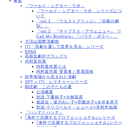
事業
「ワールド・シアター・ラボ」
「ワールド・シアター・ラボ」シリーズにつ
いて
「vol.1 『ウエストブリッジ』『自殺の解
剖』」
「vol.2 『サイプラス・アヴェニュー』『I
Call My Brothers』『パラナ・ポラー』」
大涼山国際演劇祭
ITI「演劇を通して世界を見る」シリーズ
EPAD
高校生劇評グランプリ
内村直也賞
内村直也賞とは
内村直也賞 受賞者 / 受賞団体
紛争地域から生まれた演劇
SPT × ITI レクチャーシリーズ
朗読劇 この子たちの夏
公演概要
対談:下重暁子×大林宣彦
座談会：湯川れい子×堂園凉子×永井多恵子
対談:マリゴールド・ヒューズ×市村作知雄
『ハンナとハンナ』
｢海外で活躍するプロフェッショナル｣シリーズ
｢海外で活躍するプロフェッショナル｣シリー