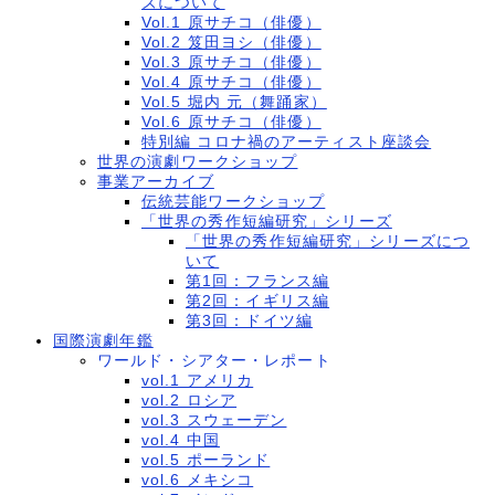
ズについて
Vol.1 原サチコ（俳優）
Vol.2 笈田ヨシ（俳優）
Vol.3 原サチコ（俳優）
Vol.4 原サチコ（俳優）
Vol.5 堀内 元（舞踊家）
Vol.6 原サチコ（俳優）
特別編 コロナ禍のアーティスト座談会
世界の演劇ワークショップ
事業アーカイブ
伝統芸能ワークショップ
「世界の秀作短編研究」シリーズ
「世界の秀作短編研究」シリーズにつ
いて
第1回：フランス編
第2回：イギリス編
第3回：ドイツ編
国際演劇年鑑
ワールド・シアター・レポート
vol.1 アメリカ
vol.2 ロシア
vol.3 スウェーデン
vol.4 中国
vol.5 ポーランド
vol.6 メキシコ