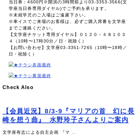
当日券：4600円※開演の3時間前より03-3353-3566(文
学座当日券専用ダイヤル)でご予約を承ります。
※未就学児のご入場はご遠慮下さい。
※車イスでご来場のお客様は、必ずご購入席番を文学座
までご連絡ください。
【文学座チケット専用ダイヤル】０１２０－４８１０３
４（10時〜17時30分／日・祝除く）
【お問い合わせ】文学座03-3351-7265（10時〜18時／
日・祝除く）
Check Also
【会員近況】8/3-9『マリアの首 幻に長
崎を想う曲』_水野玲子さんよりご案内
文学座有志による自主企画 『マ …