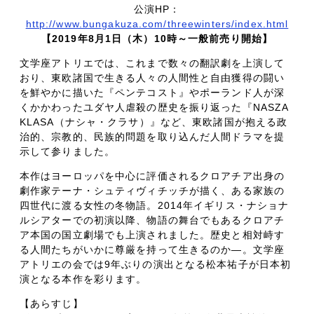
公演HP：
http://www.bungakuza.com/threewinters/index.html
【2019年8月1日（木）10時～一般前売り開始】
文学座アトリエでは、これまで数々の翻訳劇を上演して
おり、東欧諸国で生きる人々の人間性と自由獲得の闘い
を鮮やかに描いた『ペンテコスト』やポーランド人が深
くかかわったユダヤ人虐殺の歴史を振り返った『NASZA
KLASA（ナシャ・クラサ）』など、東欧諸国が抱える政
治的、宗教的、民族的問題を取り込んだ人間ドラマを提
示して参りました。
本作はヨーロッパを中心に評価されるクロアチア出身の
劇作家テーナ・シュティヴィチッチが描く、ある家族の
四世代に渡る女性の冬物語。2014年イギリス・ナショナ
ルシアターでの初演以降、物語の舞台でもあるクロアチ
ア本国の国立劇場でも上演されました。歴史と相対峙す
る人間たちがいかに尊厳を持って生きるのか―。文学座
アトリエの会では9年ぶりの演出となる松本祐子が日本初
演となる本作を彩ります。
【あらすじ】