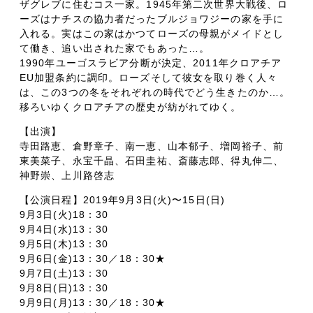
ザグレブに住むコス一家。1945年第二次世界大戦後、ロ
ーズはナチスの協力者だったブルジョワジーの家を手に
入れる。実はこの家はかつてローズの母親がメイドとし
て働き、追い出された家でもあった…。
1990年ユーゴスラビア分断が決定、2011年クロアチア
EU加盟条約に調印。ローズそして彼女を取り巻く人々
は、この3つの冬をそれぞれの時代でどう生きたのか…。
移ろいゆくクロアチアの歴史が紡がれてゆく。
【出演】
寺田路恵、倉野章子、南一恵、山本郁子、増岡裕子、前
東美菜子、永宝千晶、石田圭祐、斎藤志郎、得丸伸二、
神野崇、上川路啓志
【公演日程】2019年9月3日(火)〜15日(日)
9月3日(火)18：30
9月4日(水)13：30
9月5日(木)13：30
9月6日(金)13：30／18：30★
9月7日(土)13：30
9月8日(日)13：30
9月9日(月)13：30／18：30★