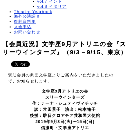
vol.7 インド
vol.8 イタリア
Theatre Yearbook
海外公演調査
復刻資料集
入会申込
お問い合わせ
【会員近況】文学座9月アトリエの会『ス
リーウインターズ』（9/3－9/15、東京）
賛助会員の劇団文学座よりご案内をいただきましたの
で、お知らせします。
文学座9月アトリエの会
スリーウインターズ
作：テーナ・シュティヴィチッチ
訳：常田景子 演出：松本祐子
後援：駐日クロアチア共和国大使館
2019年9月3日(火)〜15日(日)
信濃町・文学座アトリエ