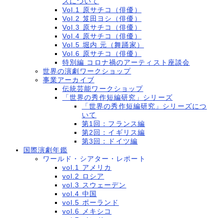
ズについて
Vol.1 原サチコ（俳優）
Vol.2 笈田ヨシ（俳優）
Vol.3 原サチコ（俳優）
Vol.4 原サチコ（俳優）
Vol.5 堀内 元（舞踊家）
Vol.6 原サチコ（俳優）
特別編 コロナ禍のアーティスト座談会
世界の演劇ワークショップ
事業アーカイブ
伝統芸能ワークショップ
「世界の秀作短編研究」シリーズ
「世界の秀作短編研究」シリーズにつ
いて
第1回：フランス編
第2回：イギリス編
第3回：ドイツ編
国際演劇年鑑
ワールド・シアター・レポート
vol.1 アメリカ
vol.2 ロシア
vol.3 スウェーデン
vol.4 中国
vol.5 ポーランド
vol.6 メキシコ