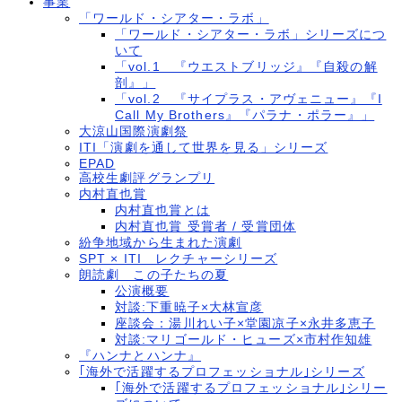
事業
「ワールド・シアター・ラボ」
「ワールド・シアター・ラボ」シリーズにつ
いて
「vol.1 『ウエストブリッジ』『自殺の解
剖』」
「vol.2 『サイプラス・アヴェニュー』『I
Call My Brothers』『パラナ・ポラー』」
大涼山国際演劇祭
ITI「演劇を通して世界を見る」シリーズ
EPAD
高校生劇評グランプリ
内村直也賞
内村直也賞とは
内村直也賞 受賞者 / 受賞団体
紛争地域から生まれた演劇
SPT × ITI レクチャーシリーズ
朗読劇 この子たちの夏
公演概要
対談:下重暁子×大林宣彦
座談会：湯川れい子×堂園凉子×永井多恵子
対談:マリゴールド・ヒューズ×市村作知雄
『ハンナとハンナ』
｢海外で活躍するプロフェッショナル｣シリーズ
｢海外で活躍するプロフェッショナル｣シリー