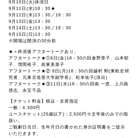
9月10日(火)休演日
9月11日(水)18：30★
9月12日(木)13：30／18：30
9月13日(金)13：30
9月14日(土)13：30／18：30
9月15日(日)13：30
※開場は開演の30分前
★＝終演後アフタートークあり。
アフタートーク★①6日(金)18：30の回倉野章子、山本郁
子、増岡裕子、前東美菜子
アフタートーク★② 9日(月)18：30の回越村 勲(東欧史研
究者、元東京造形大学副学長)、松本祐子(演出)
アフタートーク★③11日(水)18：30の回南 一恵、上川路
啓志、永宝千晶
【チケット料金】税込・全席指定
一般：4,300円
ユースチケット(25歳以下)：2,500円※文学座のみでの取
扱い。
ご観劇日当日、生年月日の書かれた身分証明書をご提示
いただきます。