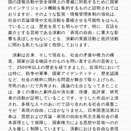
国の諜報活動や安全保障上の脅威に対処するために国家
のインテリジェンス機能を集約するものと説明されては
おりますが、そのような監視・情報管理体制の強化は、
社会の言論環境や文化活動を萎縮させる可能性をはらん
でいることは、歴史を見ても明らかです。特に、言語を
媒介とする芸術である演劇の「表現の自由」に重大な影
響を及ぼしかねないことを、演劇の実践活動と批評活動
に関わる私たちは深く危惧しております。
演劇は古来、そして現在も、社会の矛盾や権力の構
造、国家が語る物語そのものを問い直す公共の芸術とし
て、2500年以上の歴史を経てきました。近現代において
は特に、戦争や軍事、国家アイデンティティ、歴史認識
など、社会の根幹に関わる問題が舞台で取り上げられ、
市民のあいだで共有され、議論の土台となってきたこと
は、多くの優れた劇作品や演出家、俳優、批評家、研究
者の活動が証明していることです。そうした作品が上演
され、多様な人々のあいだで語り合われる社会の基盤こ
そが「表現の自由」にほかなりません。日本国憲法第21
条は、思想および言論・表現の自由を民主主義社会の基
本原理として保障し、国家権力による思想や芸術への介
入を厳しく制限していますし、演劇における自由な表現