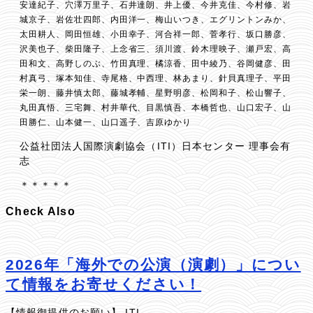
安達紀子、穴澤万里子、石井達朗、井上優、今井克佳、今村修、岩
城京子、岩佐壮四郎、内田洋一、梅山いつき、エグリントンみか、
太田耕人、岡田恒雄、小田幸子、河合祥一郎、菅孝行、坂口勝彦、
沢美也子、柴田隆子、上念省三、須川渡、鈴木理映子、瀬戸宏、高
田和文、高野しのぶ、竹田真理、橘涼香、田中綾乃、谷岡健彦、田
村真弓、塚本知佳、寺尾格、中西理、林あまり、針貝真理子、平田
栄一朗、藤井慎太郎、藤城孝輔、星野明彦、松岡和子、松山響子、
丸田真悟、三宅舞、村井華代、目黒慎吾、本橋哲也、山口宏子、山
田勝仁、山本健一、山口遥子、吉原ゆかり
公益社団法人国際演劇協会（ITI）日本センター 理事会有
志
＊＊＊＊＊
Check Also
2026年「海外での公演（演劇）」につい
て情報をお寄せください！
【情報御提供のお願い】 ITI …