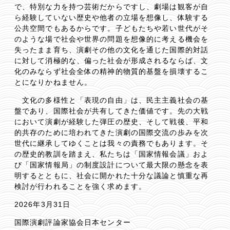
で、特別な力を持つ芸術だからですし、劇場は観客が自
ら経験していない歴史や他者の立場を想像し、体験する
公共空間でもあるからです。子どもたちや若い世代がそ
のような場で社会や世界の問題を想像的に考える機会を
失ったまま育ち、演劇その他の文化を通じた国際的対話
に対して消極的な、偏った社会が形成されるならば、文
化のみならず社会全体の精神的物質的基盤を損壊するこ
とになりかねません。
文化の多様性と「表現の自由」は、民主主義社会の基
盤であり、国際社会が共有してきた価値です。先の大戦
において演劇が経験した弾圧の歴史、そして戦後、平和
的共存のために培われてきた演劇の国際交流の歩みを次
世代に継承してゆくことは我々の責務でもあります。そ
の歴史的教訓を踏まえ、私たちは「国家情報会議」およ
び「国家情報局」の制度設計について最大限の懸念を表
明するとともに、社会に開かれた十分な議論と慎重な再
検討が行われることを強く求めます。
2026年3月31日
国際演劇評論家協会日本センター