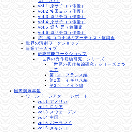
ズについて
Vol.1 原サチコ（俳優）
Vol.2 笈田ヨシ（俳優）
Vol.3 原サチコ（俳優）
Vol.4 原サチコ（俳優）
Vol.5 堀内 元（舞踊家）
Vol.6 原サチコ（俳優）
特別編 コロナ禍のアーティスト座談会
世界の演劇ワークショップ
事業アーカイブ
伝統芸能ワークショップ
「世界の秀作短編研究」シリーズ
「世界の秀作短編研究」シリーズにつ
いて
第1回：フランス編
第2回：イギリス編
第3回：ドイツ編
国際演劇年鑑
ワールド・シアター・レポート
vol.1 アメリカ
vol.2 ロシア
vol.3 スウェーデン
vol.4 中国
vol.5 ポーランド
vol.6 メキシコ