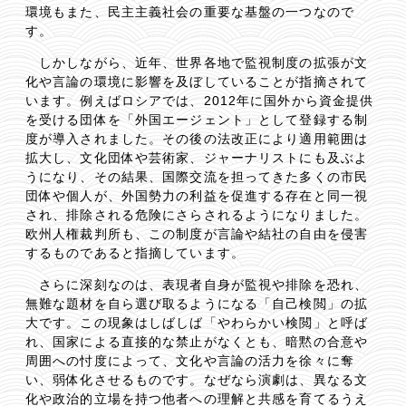
環境もまた、民主主義社会の重要な基盤の一つなので
す。
しかしながら、近年、世界各地で監視制度の拡張が文
化や言論の環境に影響を及ぼしていることが指摘されて
います。例えばロシアでは、2012年に国外から資金提供
を受ける団体を「外国エージェント」として登録する制
度が導入されました。その後の法改正により適用範囲は
拡大し、文化団体や芸術家、ジャーナリストにも及ぶよ
うになり、その結果、国際交流を担ってきた多くの市民
団体や個人が、外国勢力の利益を促進する存在と同一視
され、排除される危険にさらされるようになりました。
欧州人権裁判所も、この制度が言論や結社の自由を侵害
するものであると指摘しています。
さらに深刻なのは、表現者自身が監視や排除を恐れ、
無難な題材を自ら選び取るようになる「自己検閲」の拡
大です。この現象はしばしば「やわらかい検閲」と呼ば
れ、国家による直接的な禁止がなくとも、暗黙の合意や
周囲への忖度によって、文化や言論の活力を徐々に奪
い、弱体化させるものです。なぜなら演劇は、異なる文
化や政治的立場を持つ他者への理解と共感を育てるうえ