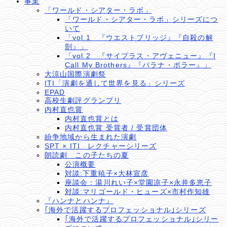
事業
「ワールド・シアター・ラボ」
「ワールド・シアター・ラボ」シリーズにつ
いて
「vol.1 『ウエストブリッジ』『自殺の解
剖』」
「vol.2 『サイプラス・アヴェニュー』『I
Call My Brothers』『パラナ・ポラー』」
大涼山国際演劇祭
ITI「演劇を通して世界を見る」シリーズ
EPAD
高校生劇評グランプリ
内村直也賞
内村直也賞とは
内村直也賞 受賞者 / 受賞団体
紛争地域から生まれた演劇
SPT × ITI レクチャーシリーズ
朗読劇 この子たちの夏
公演概要
対談:下重暁子×大林宣彦
座談会：湯川れい子×堂園凉子×永井多恵子
対談:マリゴールド・ヒューズ×市村作知雄
『ハンナとハンナ』
｢海外で活躍するプロフェッショナル｣シリーズ
｢海外で活躍するプロフェッショナル｣シリー