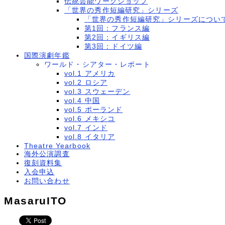
伝統芸能ワークショップ
「世界の秀作短編研究」シリーズ
「世界の秀作短編研究」シリーズについ
第1回：フランス編
第2回：イギリス編
第3回：ドイツ編
国際演劇年鑑
ワールド・シアター・レポート
vol.1 アメリカ
vol.2 ロシア
vol.3 スウェーデン
vol.4 中国
vol.5 ポーランド
vol.6 メキシコ
vol.7 インド
vol.8 イタリア
Theatre Yearbook
海外公演調査
復刻資料集
入会申込
お問い合わせ
MasaruITO