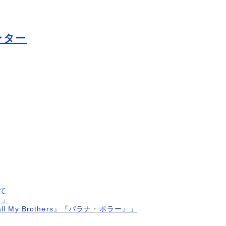
センター
て
』」
l My Brothers』『パラナ・ポラー』」