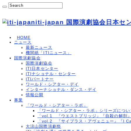
iti-japan 国際演劇協会日本
HOME
ニュース
最新ニュース
機関紙「ITIニュース」
国際演劇協会
国際演劇協会
ITI日本センター
ITIナショナル・センター
ITIパートナー
ワールド・シアター・デイ
インターナショナル・ダンス・デイ
情報公開
事業
「ワールド・シアター・ラボ」
「ワールド・シアター・ラボ」シリーズについ
「vol.1 『ウエストブリッジ』『自殺の解剖
「vol.2 『サイプラス・アヴェニュー』『I Cal
大涼山国際演劇祭