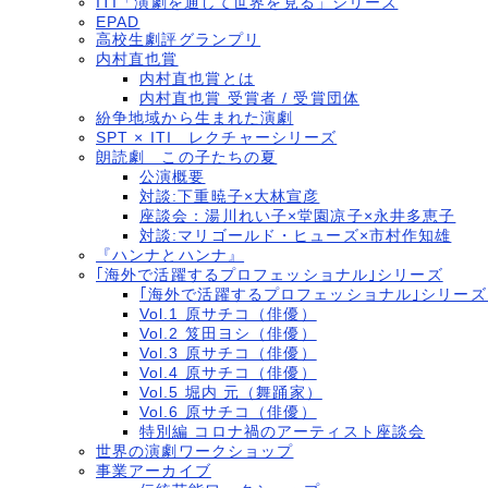
ITI「演劇を通して世界を見る」シリーズ
EPAD
高校生劇評グランプリ
内村直也賞
内村直也賞とは
内村直也賞 受賞者 / 受賞団体
紛争地域から生まれた演劇
SPT × ITI レクチャーシリーズ
朗読劇 この子たちの夏
公演概要
対談:下重暁子×大林宣彦
座談会：湯川れい子×堂園凉子×永井多恵子
対談:マリゴールド・ヒューズ×市村作知雄
『ハンナとハンナ』
｢海外で活躍するプロフェッショナル｣シリーズ
｢海外で活躍するプロフェッショナル｣シリー
Vol.1 原サチコ（俳優）
Vol.2 笈田ヨシ（俳優）
Vol.3 原サチコ（俳優）
Vol.4 原サチコ（俳優）
Vol.5 堀内 元（舞踊家）
Vol.6 原サチコ（俳優）
特別編 コロナ禍のアーティスト座談会
世界の演劇ワークショップ
事業アーカイブ