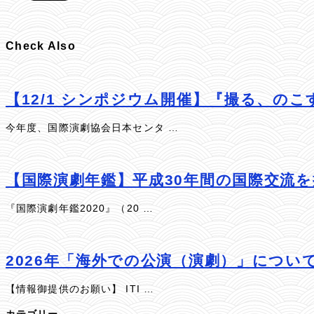
Check Also
【12/1 シンポジウム開催】『撮る、の
今年度、国際演劇協会日本センタ …
【国際演劇年鑑】平成30年間の国際交流
『国際演劇年鑑2020』（20 …
2026年「海外での公演（演劇）」につい
【情報御提供のお願い】 ITI …