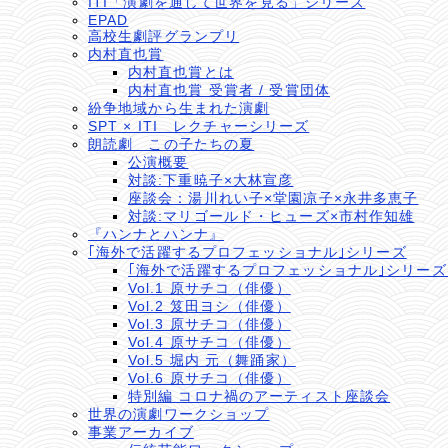
ITI「演劇を通して世界を見る」シリーズ
EPAD
高校生劇評グランプリ
内村直也賞
内村直也賞とは
内村直也賞 受賞者 / 受賞団体
紛争地域から生まれた演劇
SPT × ITI レクチャーシリーズ
朗読劇 この子たちの夏
公演概要
対談:下重暁子×大林宣彦
座談会：湯川れい子×堂園凉子×永井多恵子
対談:マリゴールド・ヒューズ×市村作知雄
『ハンナとハンナ』
｢海外で活躍するプロフェッショナル｣シリーズ
｢海外で活躍するプロフェッショナル｣シリー
Vol.1 原サチコ（俳優）
Vol.2 笈田ヨシ（俳優）
Vol.3 原サチコ（俳優）
Vol.4 原サチコ（俳優）
Vol.5 堀内 元（舞踊家）
Vol.6 原サチコ（俳優）
特別編 コロナ禍のアーティスト座談会
世界の演劇ワークショップ
事業アーカイブ