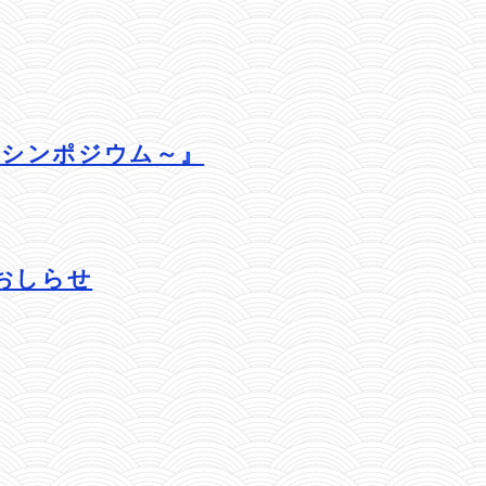
るシンポジウム～』
おしらせ