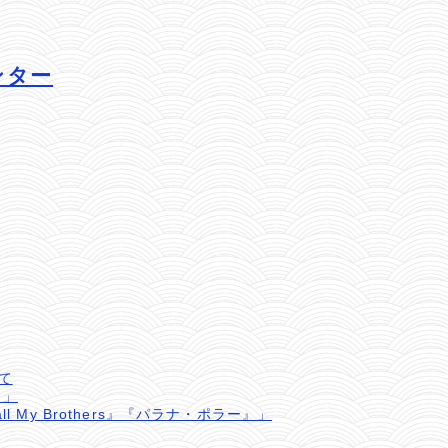
センター
て
』」
l My Brothers』『パラナ・ポラー』」