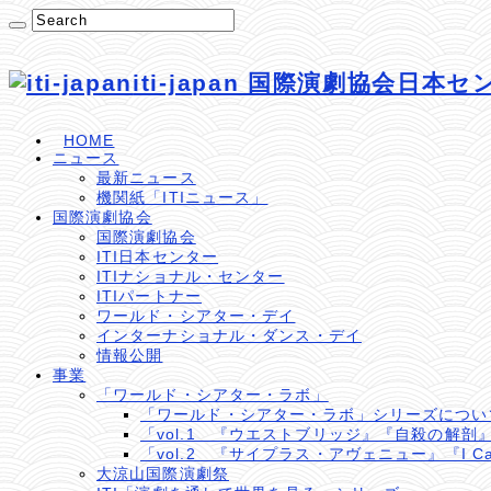
iti-japan 国際演劇協会日本
HOME
ニュース
最新ニュース
機関紙「ITIニュース」
国際演劇協会
国際演劇協会
ITI日本センター
ITIナショナル・センター
ITIパートナー
ワールド・シアター・デイ
インターナショナル・ダンス・デイ
情報公開
事業
「ワールド・シアター・ラボ」
「ワールド・シアター・ラボ」シリーズについ
「vol.1 『ウエストブリッジ』『自殺の解剖
「vol.2 『サイプラス・アヴェニュー』『I Cal
大涼山国際演劇祭