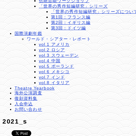
伝統芸能ワークショップ
「世界の秀作短編研究」シリーズ
「世界の秀作短編研究」シリーズについ
第1回：フランス編
第2回：イギリス編
第3回：ドイツ編
国際演劇年鑑
ワールド・シアター・レポート
vol.1 アメリカ
vol.2 ロシア
vol.3 スウェーデン
vol.4 中国
vol.5 ポーランド
vol.6 メキシコ
vol.7 インド
vol.8 イタリア
Theatre Yearbook
海外公演調査
復刻資料集
入会申込
お問い合わせ
2021_s