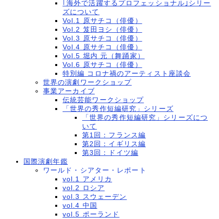
｢海外で活躍するプロフェッショナル｣シリー
ズについて
Vol.1 原サチコ（俳優）
Vol.2 笈田ヨシ（俳優）
Vol.3 原サチコ（俳優）
Vol.4 原サチコ（俳優）
Vol.5 堀内 元（舞踊家）
Vol.6 原サチコ（俳優）
特別編 コロナ禍のアーティスト座談会
世界の演劇ワークショップ
事業アーカイブ
伝統芸能ワークショップ
「世界の秀作短編研究」シリーズ
「世界の秀作短編研究」シリーズにつ
いて
第1回：フランス編
第2回：イギリス編
第3回：ドイツ編
国際演劇年鑑
ワールド・シアター・レポート
vol.1 アメリカ
vol.2 ロシア
vol.3 スウェーデン
vol.4 中国
vol.5 ポーランド