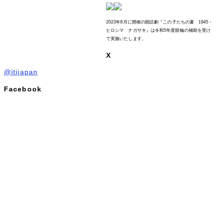
2023年8月に開催の朗読劇『この子たちの夏 1945・
ヒロシマ ナガサキ』は令和5年度競輪の補助を受け
て実施いたします。
X
@itijapan
Facebook