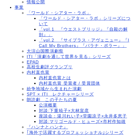
情報公開
事業
「ワールド・シアター・ラボ」
「ワールド・シアター・ラボ」シリーズにつ
いて
「vol.1 『ウエストブリッジ』『自殺の解
剖』」
「vol.2 『サイプラス・アヴェニュー』『I
Call My Brothers』『パラナ・ポラー』」
大涼山国際演劇祭
ITI「演劇を通して世界を見る」シリーズ
EPAD
高校生劇評グランプリ
内村直也賞
内村直也賞とは
内村直也賞 受賞者 / 受賞団体
紛争地域から生まれた演劇
SPT × ITI レクチャーシリーズ
朗読劇 この子たちの夏
公演概要
対談:下重暁子×大林宣彦
座談会：湯川れい子×堂園凉子×永井多恵子
対談:マリゴールド・ヒューズ×市村作知雄
『ハンナとハンナ』
｢海外で活躍するプロフェッショナル｣シリーズ