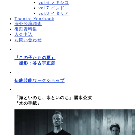
vol.6 メキシコ
vol.7 インド
vol.8 イタリア
Theatre Yearbook
海外公演調査
復刻資料集
入会申込
お問い合わせ
『この子たちの夏』
撮影：谷古宇正彦
伝統芸能ワークショップ
「海といのち、水といのち」麗水公演
『水の手紙』