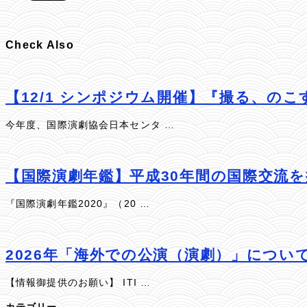
Check Also
【12/1 シンポジウム開催】『撮る、の
今年度、国際演劇協会日本センタ …
【国際演劇年鑑】平成30年間の国際交流
『国際演劇年鑑2020』（20 …
2026年「海外での公演（演劇）」につい
【情報御提供のお願い】 ITI …