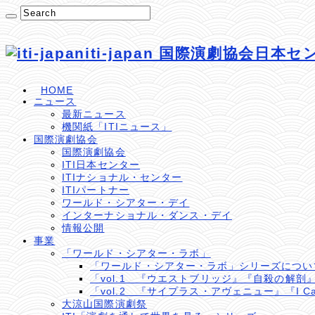
iti-japan 国際演劇協会日本
HOME
ニュース
最新ニュース
機関紙「ITIニュース」
国際演劇協会
国際演劇協会
ITI日本センター
ITIナショナル・センター
ITIパートナー
ワールド・シアター・デイ
インターナショナル・ダンス・デイ
情報公開
事業
「ワールド・シアター・ラボ」
「ワールド・シアター・ラボ」シリーズについ
「vol.1 『ウエストブリッジ』『自殺の解剖
「vol.2 『サイプラス・アヴェニュー』『I Cal
大涼山国際演劇祭