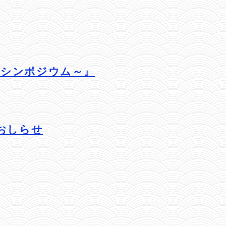
るシンポジウム～』
おしらせ