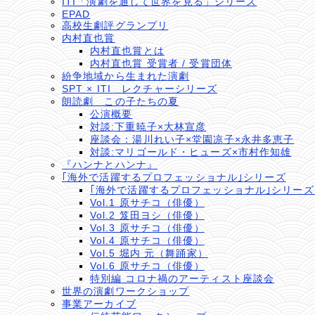
ITI「演劇を通して世界を見る」シリーズ
EPAD
高校生劇評グランプリ
内村直也賞
内村直也賞とは
内村直也賞 受賞者 / 受賞団体
紛争地域から生まれた演劇
SPT × ITI レクチャーシリーズ
朗読劇 この子たちの夏
公演概要
対談:下重暁子×大林宣彦
座談会：湯川れい子×堂園凉子×永井多恵子
対談:マリゴールド・ヒューズ×市村作知雄
『ハンナとハンナ』
｢海外で活躍するプロフェッショナル｣シリーズ
｢海外で活躍するプロフェッショナル｣シリー
Vol.1 原サチコ（俳優）
Vol.2 笈田ヨシ（俳優）
Vol.3 原サチコ（俳優）
Vol.4 原サチコ（俳優）
Vol.5 堀内 元（舞踊家）
Vol.6 原サチコ（俳優）
特別編 コロナ禍のアーティスト座談会
世界の演劇ワークショップ
事業アーカイブ