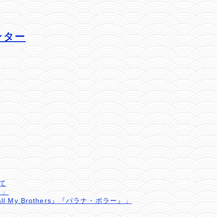
センター
て
』」
l My Brothers』『パラナ・ポラー』」