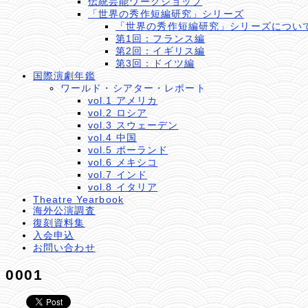
伝統芸能ワークショップ
「世界の秀作短編研究」シリーズ
「世界の秀作短編研究」シリーズについ
第1回：フランス編
第2回：イギリス編
第3回：ドイツ編
国際演劇年鑑
ワールド・シアター・レポート
vol.1 アメリカ
vol.2 ロシア
vol.3 スウェーデン
vol.4 中国
vol.5 ポーランド
vol.6 メキシコ
vol.7 インド
vol.8 イタリア
Theatre Yearbook
海外公演調査
復刻資料集
入会申込
お問い合わせ
0001