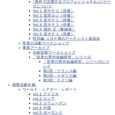
｢海外で活躍するプロフェッショナル｣シリー
ズについて
Vol.1 原サチコ（俳優）
Vol.2 笈田ヨシ（俳優）
Vol.3 原サチコ（俳優）
Vol.4 原サチコ（俳優）
Vol.5 堀内 元（舞踊家）
Vol.6 原サチコ（俳優）
特別編 コロナ禍のアーティスト座談会
世界の演劇ワークショップ
事業アーカイブ
伝統芸能ワークショップ
「世界の秀作短編研究」シリーズ
「世界の秀作短編研究」シリーズにつ
いて
第1回：フランス編
第2回：イギリス編
第3回：ドイツ編
国際演劇年鑑
ワールド・シアター・レポート
vol.1 アメリカ
vol.2 ロシア
vol.3 スウェーデン
vol.4 中国
vol.5 ポーランド