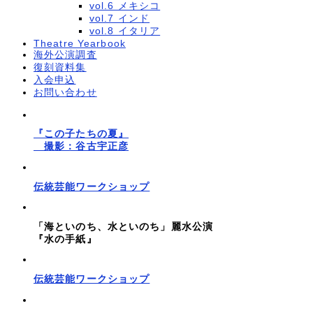
vol.6 メキシコ
vol.7 インド
vol.8 イタリア
Theatre Yearbook
海外公演調査
復刻資料集
入会申込
お問い合わせ
『この子たちの夏』
撮影：谷古宇正彦
伝統芸能ワークショップ
「海といのち、水といのち」麗水公演
『水の手紙』
伝統芸能ワークショップ