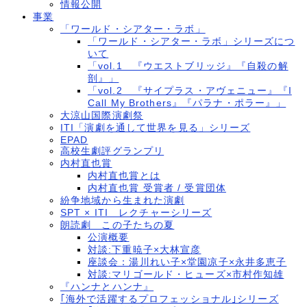
情報公開
事業
「ワールド・シアター・ラボ」
「ワールド・シアター・ラボ」シリーズにつ
いて
「vol.1 『ウエストブリッジ』『自殺の解
剖』」
「vol.2 『サイプラス・アヴェニュー』『I
Call My Brothers』『パラナ・ポラー』」
大涼山国際演劇祭
ITI「演劇を通して世界を見る」シリーズ
EPAD
高校生劇評グランプリ
内村直也賞
内村直也賞とは
内村直也賞 受賞者 / 受賞団体
紛争地域から生まれた演劇
SPT × ITI レクチャーシリーズ
朗読劇 この子たちの夏
公演概要
対談:下重暁子×大林宣彦
座談会：湯川れい子×堂園凉子×永井多恵子
対談:マリゴールド・ヒューズ×市村作知雄
『ハンナとハンナ』
｢海外で活躍するプロフェッショナル｣シリーズ