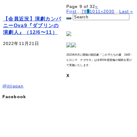
Page 9 of 32
«
First
...
7
8
9
10
11
»
20
30
...
Last »
【会員近況】演劇カンパ
ニーOva9『ダブリンの
演劇人』（12/6〜11）
2022年11月21日
2023年8月に開催の朗読劇『この子たちの夏 1945・
ヒロシマ ナガサキ』は令和5年度競輪の補助を受け
て実施いたします。
X
@itijapan
Facebook